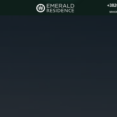
+382
мно